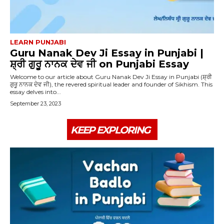
LEARN PUNJABI
Guru Nanak Dev Ji Essay in Punjabi |
ਸ਼੍ਰੀ ਗੁਰੂ ਨਾਨਕ ਦੇਵ ਜੀ on Punjabi Essay
Welcome to our article about Guru Nanak Dev Ji Essay in Punjabi (ਸ਼੍ਰੀ
ਗੁਰੂ ਨਾਨਕ ਦੇਵ ਜੀ), the revered spiritual leader and founder of Sikhism. This
essay delves into...
September 23, 2023
KEEP EXPLORING