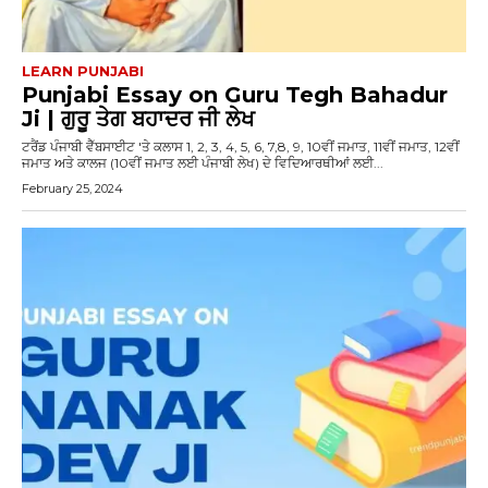
LEARN PUNJABI
Punjabi Essay on Guru Tegh Bahadur
Ji | ਗੁਰੂ ਤੇਗ ਬਹਾਦਰ ਜੀ ਲੇਖ
ਟਰੈਂਡ ਪੰਜਾਬੀ ਵੈੱਬਸਾਈਟ 'ਤੇ ਕਲਾਸ 1, 2, 3, 4, 5, 6, 7,8, 9, 10ਵੀਂ ਜਮਾਤ, 11ਵੀਂ ਜਮਾਤ, 12ਵੀਂ
ਜਮਾਤ ਅਤੇ ਕਾਲਜ (10ਵੀਂ ਜਮਾਤ ਲਈ ਪੰਜਾਬੀ ਲੇਖ) ਦੇ ਵਿਦਿਆਰਥੀਆਂ ਲਈ...
February 25, 2024